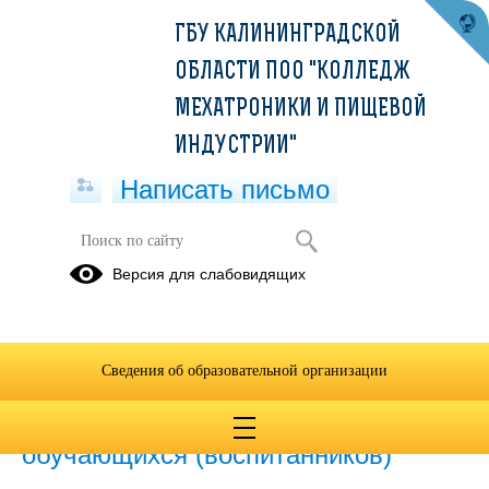
ГБУ КАЛИНИНГРАДСКОЙ
ОБЛАСТИ ПОО "КОЛЛЕДЖ
МЕХАТРОНИКИ И ПИЩЕВОЙ
ИНДУСТРИИ"
Написать письмо
Версия для слабовидящих
Устав образовательной организации
Устав образовательной организации
(скачать)
(текст документа)
(посмотреть)
Сведения об образовательной организации
Правила внутреннего распорядка
обучающихся (воспитанников)