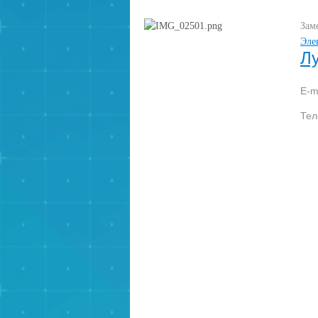
Зам
Эле
Л
E-m
Те