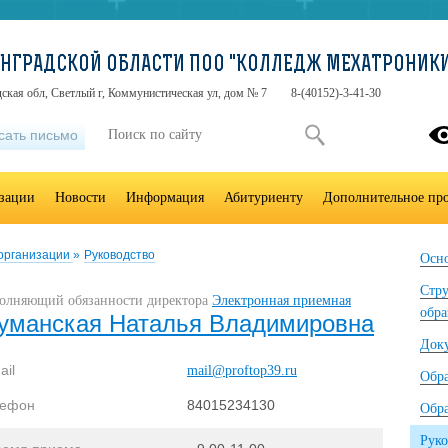
ИНГРАДСКОЙ ОБЛАСТИ ПОО "КОЛЛЕДЖ МЕХАТРОНИК
ская обл, Светлый г, Коммунистическая ул, дом № 7
8-(40152)-3-41-30
сать письмо
изации
Новости
Информация
Абитуриенту
Дополнительное про
 организации
»
Руководство
Осно
Стру
олняющий обязанности директора
Электронная приемная
обра
уманская Наталья Владимировна
Док
ail
mail@proftop39.ru
Обр
лефон
84015234130
Обра
Руко