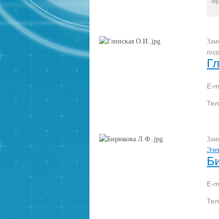
В
Зам
под
Г
E-m
Те
Зам
Эле
Б
E-m
Те