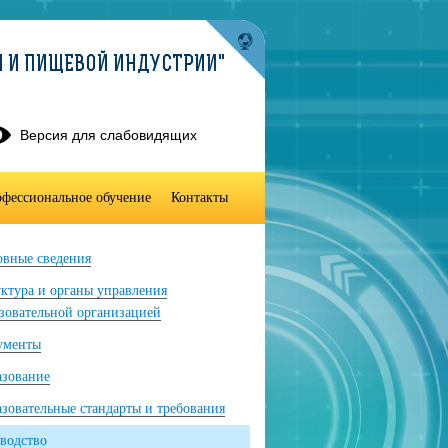
И И ПИЩЕВОЙ ИНДУСТРИИ"
Версия для слабовидящих
фессиональное обучение
Контакты
вные сведения
ктура и органы управления
зовательной организацией
ументы
азование
зовательные стандарты и требования
водство