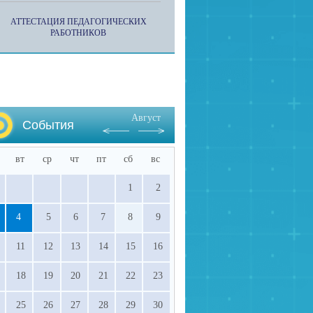
АТТЕСТАЦИЯ ПЕДАГОГИЧЕСКИХ
РАБОТНИКОВ
Август
События
вт
ср
чт
пт
сб
вс
1
2
4
5
6
7
8
9
11
12
13
14
15
16
18
19
20
21
22
23
25
26
27
28
29
30