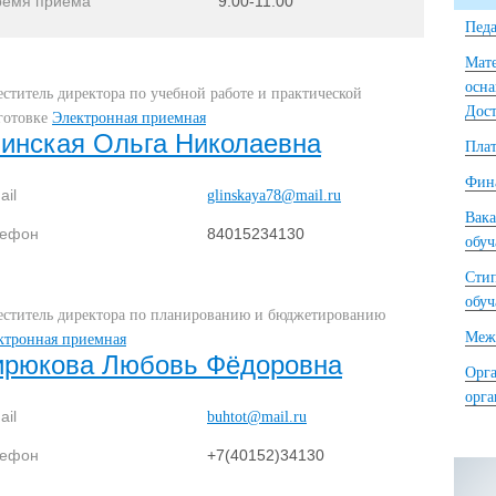
ремя приема
9.00-11.00
Педа
Мате
осна
еститель директора по учебной работе и практической
Дост
готовке
Электронная приемная
линская Ольга Николаевна
Плат
Фина
ail
glinskaya78@mail.ru
Вака
лефон
84015234130
обу
Сти
обу
еститель директора по планированию и бюджетированию
Межд
ктронная приемная
ирюкова Любовь Фёдоровна
Орга
орг
ail
buhtot@mail.ru
лефон
+7(40152)34130