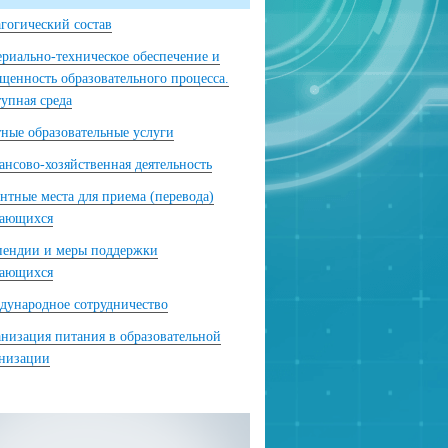
гогический состав
риально-техническое обеспечение и
щенность образовательного процесса.
упная среда
ные образовательные услуги
нсово-хозяйственная деятельность
нтные места для приема (перевода)
чающихся
пендии и меры поддержки
чающихся
ународное сотрудничество
низация питания в образовательной
анизации