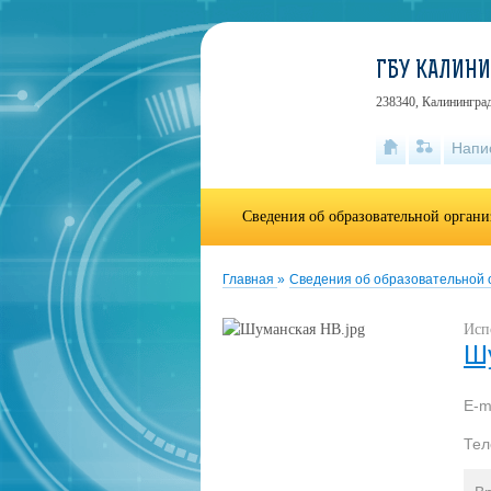
ГБУ КАЛИН
238340, Калининград
Напи
Сведения об образовательной орган
Главная
»
Сведения об образовательной
Исп
Ш
E-m
Те