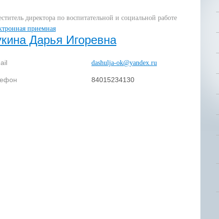
еститель директора по воспитательной и социальной работе
ктронная приемная
укина Дарья Игоревна
ail
dashulja-ok@yandex.ru
лефон
84015234130