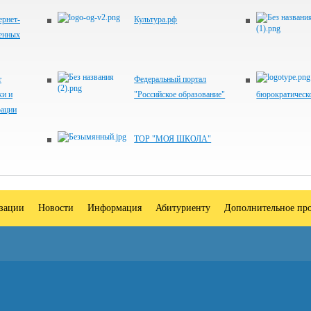
рнет-
Культура.рф
венных
т
Федеральный портал
ки и
"Российское образование"
бюрократическ
рации
ТОР "МОЯ ШКОЛА"
изации
Новости
Информация
Абитуриенту
Дополнительное про