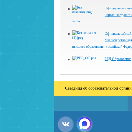
Официальный инте
портал государст
услуг
Официальный сай
Министерства нау
высшего образования Российской Феде
РЕД Образование
Сведения об образовательной орган