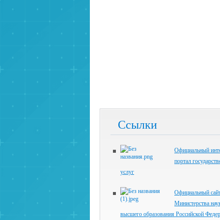
Ссылки
Официальный инте
портал государст
услуг
Официальный сай
Министерства нау
высшего образования Российской Феде