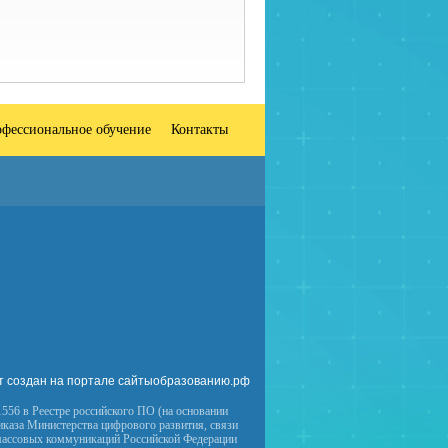
фессиональное обучение
Контакты
т создан на портале сайтыобразованию.рф
556 в Реестре российского ПО (на основании
иказа Министерства цифрового развития, связи
массовых коммуникаций Российской Федерации