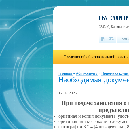
ГБУ КАЛИН
238340, Калининград
Напи
Сведения об образовательной орган
Главная
»
Абитуриенту
»
Приемная комис
Необходимая докуме
17.02.2026
При подаче заявления о
предъявля
оригинал и копия документа, удос
оригинал или ксерокопию документ
фотографии 3 * 4 (4 шт.- девушки, 