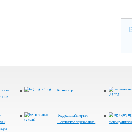
рнет-
Культура.рф
венных
т
Федеральный портал
ки и
"Российское образование"
бюрократическ
рации