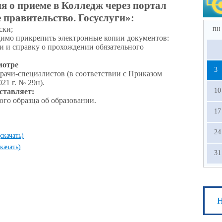
я о приеме в Колледж через портал
 правительство. Госуслуги»:
ски;
пн
димо прикрепить электронные копии документов:
ии и справку о прохождении обязательного
мотре
3
ачи-специалистов (в соответствии с Приказом
21 г. № 29н).
10
ставляет:
ого образца об образовании.
17
24
(скачать)
скачать)
31
Н