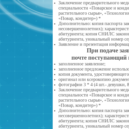
Заключение предварительного меди
специальности «Поварское и конди
растительного сырья»,
«Технология
«Повар, кондитер») *
Дополнительно: копия паспорта зак
несовершеннолетних); характерист
абитуриента; копия СНИЛС законн
абитуриента, уникальный номер се
Заявление и презентация информац
При подаче зая
почте поступающий 
заполненное заявление;
заполненное предложение использ
копия документа, удостоверяющего
оригинал или ксерокопию документ
фотографии 3 * 4 (4 шт.- девушки, 
Заключение предварительного меди
специальности «Поварское и конди
растительного сырья», «Технологи
«Повар, кондитер») *
Дополнительно: копия паспорта зак
несовершеннолетних); характерист
абитуриента; копия СНИЛС законн
абитуриента, уникальный номер се