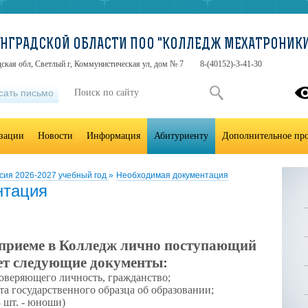
ИНГРАДСКОЙ ОБЛАСТИ ПОО "КОЛЛЕДЖ МЕХАТРОНИК
ская обл, Светлый г, Коммунистическая ул, дом № 7
8-(40152)-3-41-30
сать письмо
изации
Новости
Информация
Абитуриенту
Дополнительное про
сия 2026-2027 учебный год
»
Необходимая документация
нтация
 приеме в Колледж лично поступающий
ет следующие документы:
товеряющего личность, гражданство;
а государственного образца об образовании;
8 шт. - юноши)