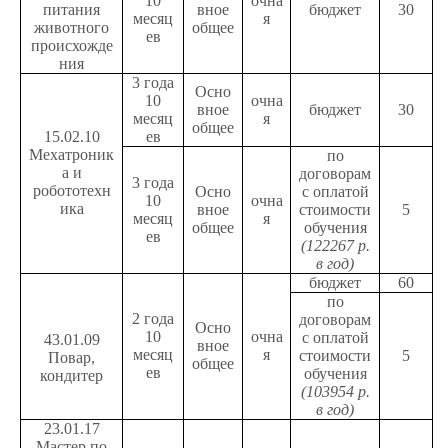
10
очна
питания
вное
бюджет
30
месяц
я
животного
общее
ев
происхожде
ния
3 года
Осно
10
очна
вное
бюджет
30
месяц
я
общее
15.02.10
ев
Мехатроник
по
а и
договорам
3 года
робототехн
Осно
с оплатой
10
очна
ика
вное
стоимости
5
месяц
я
общее
обучения
ев
(122267 р.
в год)
бюджет
60
по
2 года
договорам
Осно
10
очна
с оплатой
43.01.09
вное
месяц
я
стоимости
5
Повар,
общее
ев
обучения
кондитер
(103954 р.
в год)
23.01.17
Мастер по