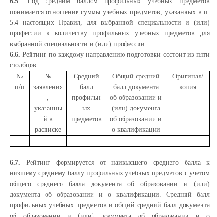
6.5
. Под средним баллом профильных учебных предметов
понимается отношение суммы учебных предметов, указанных в п.
5.4 настоящих Правил, для выбранной специальности и (или)
профессии к количеству профильных учебных предметов для
выбранной специальности и (или) профессии.
6.6.
Рейтинг по каждому направлению подготовки состоит из пяти
столбцов:
№
№
Средний
Общий средний
Оригинал/
п/п
заявления
балл
балл документа
копия
,
профильн
об образовании и
указанны
ых
(или) документа
й в
предметов
об образовании и
расписке
о квалификации
6.7.
Рейтинг формируется от наивысшего среднего балла к
низшему среднему баллу профильных учебных предметов с учетом
общего среднего балла документа об образовании и (или)
документа об образовании и о квалификации. Средний балл
профильных учебных предметов и общий средний балл документа
об образовании и (или) документа об образовании и о