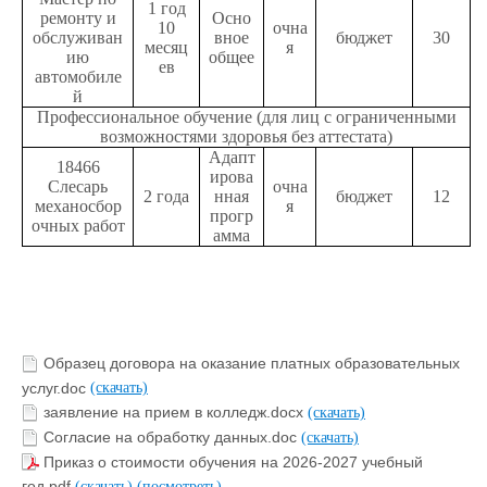
1 год
ремонту и
Осно
10
очна
обслуживан
вное
бюджет
30
месяц
я
ию
общее
ев
автомобиле
й
Профессиональное обучение (для лиц с ограниченными
возможностями здоровья без аттестата)
Адапт
18466
ирова
Слесарь
очна
2 года
нная
бюджет
12
механосбор
я
прогр
очных работ
амма
Образец договора на оказание платных образовательных
услуг.doc
(скачать)
заявление на прием в колледж.docx
(скачать)
Согласие на обработку данных.doc
(скачать)
Приказ о стоимости обучения на 2026-2027 учебный
год.pdf
(скачать)
(посмотреть)