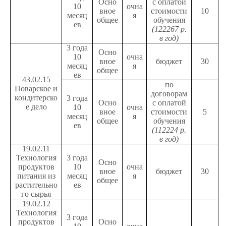
Осно
с оплатой
10
очна
вное
стоимости
10
месяц
я
общее
обучения
ев
(122267 р.
в год)
3 года
Осно
10
очна
вное
бюджет
30
месяц
я
общее
ев
43.02.15
по
Поварское и
договорам
кондитерско
3 года
Осно
с оплатой
е дело
10
очна
вное
стоимости
5
месяц
я
общее
обучения
ев
(112224 р.
в год)
19.02.11
Технология
3 года
Осно
продуктов
10
очна
вное
бюджет
30
питания из
месяц
я
общее
растительно
ев
го сырья
19.02.12
Технология
3 года
продуктов
Осно