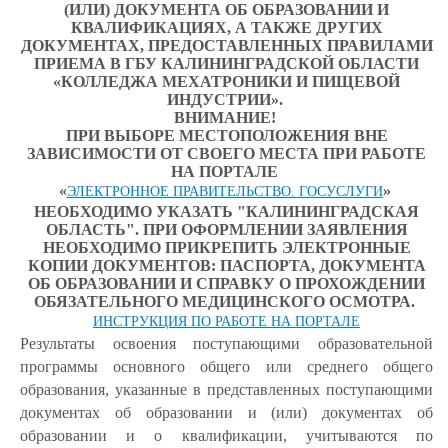
(ИЛИ) ДОКУМЕНТА ОБ ОБРАЗОВАНИИ И
КВАЛИФИКАЦИЯХ, А ТАКЖЕ ДРУГИХ
ДОКУМЕНТАХ, ПРЕДОСТАВЛЕННЫХ ПРАВИЛАМИ
ПРИЕМА
В ГБУ КАЛИНИНГРАДСКОЙ ОБЛАСТИ
«КОЛЛЕДЖА МЕХАТРОНИКИ И ПИЩЕВОЙ
ИНДУСТРИИ».
ВНИМАНИЕ!
ПРИ ВЫБОРЕ МЕСТОПОЛОЖЕНИЯ ВНЕ
ЗАВИСИМОСТИ ОТ СВОЕГО МЕСТА ПРИ РАБОТЕ
НА ПОРТАЛЕ
«
»
ЭЛЕКТРОННОЕ ПРАВИТЕЛЬСТВО. ГОСУСЛУГИ
НЕОБХОДИМО УКАЗАТЬ "КАЛИНИНГРАДСКАЯ
ОБЛАСТЬ".
ПРИ ОФОРМЛЕНИИ ЗАЯВЛЕНИЯ
НЕОБХОДИМО ПРИКРЕПИТЬ ЭЛЕКТРОННЫЕ
КОПИИ ДОКУМЕНТОВ: ПАСПОРТА, ДОКУМЕНТА
ОБ ОБРАЗОВАНИИ И СПРАВКУ О ПРОХОЖДЕНИИ
ОБЯЗАТЕЛЬНОГО МЕДИЦИНСКОГО ОСМОТРА.
ИНСТРУКЦИЯ ПО РАБОТЕ НА ПОРТАЛЕ
Результаты освоения поступающими образовательной
программы основного общего или среднего общего
образования, указанные в представленных поступающими
документах об образовании и (или) документах об
образовании и о квалификации, учитываются по