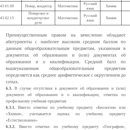
Русский
43.01.09
Повар, кондитер
Математика
Химия
язык
Поварское и
Русский
43.02.15
кондитерское
Математика
Химия
язык
дело
Преимущественным правом на зачисление обладают
абитуриенты с наиболее высоким средним баллом по
данным общеобразовательным предметам, указанным в
документах об образовании и (или) документах об
образовании и о квалификации. Средний балл по
вышеуказанным общеобразовательным предметам
определяется как среднее арифметическое с округлением до
сотых.
6.3.
В случае отсутствия в документе об образовании и (или)
документе об образовании и о квалификации, отметки по
профильному учебным предметам:
6.3.1.
Вместо отметки по учебному предмету «Биология» или
«Химия», учитывается оценка по учебному предмету
«Естествознание».
6.3.2.
Вместо отметки по учебному предмету «География»,