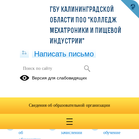
ГБУ КАЛИНИНГРАДСКОЙ
ОБЛАСТИ ПОО "КОЛЛЕДЖ
МЕХАТРОНИКИ И ПИЩЕВОЙ
ИНДУСТРИИ"
Написать письмо
Приемная комиссия 2026-2027
Версия для слабовидящих
учебный год
Необходимая
Информация
Сведения о
документация
о
поданных
Сведения об образовательной организации
медицинском
заявлениях
осмотре
Информация
Приказы о
Целевое
об
зачислении
обучение