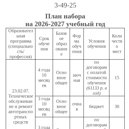
3-49-25
План набора
на 202
6
-202
7
учебный год
Образовател
Базов
ьная
Фор
Коли
Срок
ое
программа
ма
Условия
честв
обуче
образ
(специально
обуч
обучения
о
ния
овани
сть/
ения
мест
е
профессия)
по
договорам
4 года
Осно
с оплатой
10
заоч
вное
стоимости
15
месяц
ная
общее
обучения
ев
(61133 р. в
23.02.07.
год)
Техническое
3 года
обслуживан
Осно
10
очна
ие и ремонт
вное
бюджет
30
месяц
я
автотранспо
общее
ев
ртных
по
средств
договорам
3 года