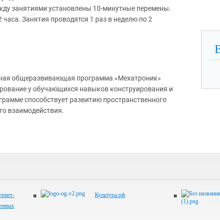
ежду занятиями установлены 10-минутные перемены.
2 часа. Занятия проводятся 1 раз в неделю по 2
ная общеразвивающая программа «Мехатроник»
рование у обучающихся навыков конструирования и
грамме способствует развитию пространственного
го взаимодействия.
рнет-
Культура.рф
венных