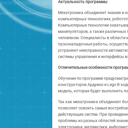
Актуальность программы
Мехатроника объединяет знания и на
компьютерных технологиях, роботот
Компьютерные технологии охватыва
манипуляторов, а также различных 
человеком. Специалисты в области 
пусконаладочные работы, осуществл
устраняют неисправности автомати
системы управления и интерфейсы в
Отличительные особенности прогр
Обучение по программе предусматри
конструкторов Ардуино и Lego В хо
модель, которая будет выполнять п
Так как мехатроника объединяет бо
позволяет освоить самые востребов
действующих систем. При проведени
проблемы из разных областей знани
электроники, математики, информат