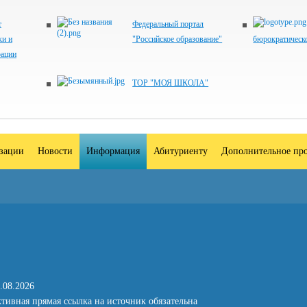
т
Федеральный портал
ки и
"Российское образование"
бюрократическ
рации
ТОР "МОЯ ШКОЛА"
изации
Новости
Информация
Абитуриенту
Дополнительное про
.08.2026
тивная прямая ссылка на источник обязательна