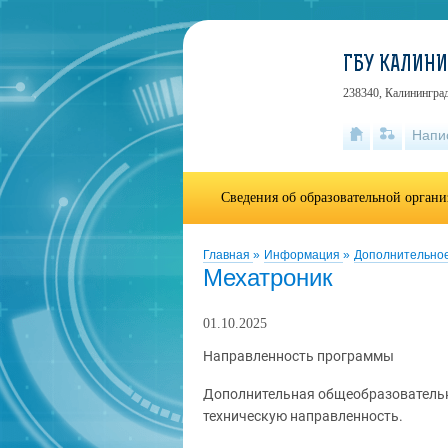
ГБУ КАЛИН
238340, Калининград
Напи
Сведения об образовательной орган
Главная
»
Информация
»
Дополнительно
Мехатроник
01.10.2025
Направленность программы
Дополнительная общеобразователь
техническую направленность.