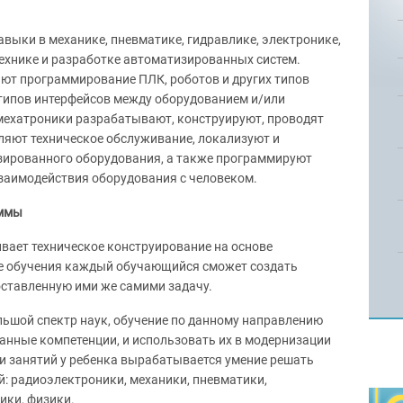
выки в механике, пневматике, гидравлике, электронике,
ехнике и разработке автоматизированных систем.
ют программирование ПЛК, роботов и других типов
типов интерфейсов между оборудованием и/или
мехатроники разрабатывают, конструируют, проводят
яют техническое обслуживание, локализуют и
зированного оборудования, а также программируют
заимодействия оборудования с человеком.
аммы
вает техническое конструирование на основе
де обучения каждый обучающийся сможет создать
оставленную ими же самими задачу.
льшой спектр наук, обучение по данному направлению
анные компетенции, и использовать их в модернизации
и занятий у ребенка вырабатывается умение решать
й: радиоэлектроники, механики, пневматики,
ики, физики.