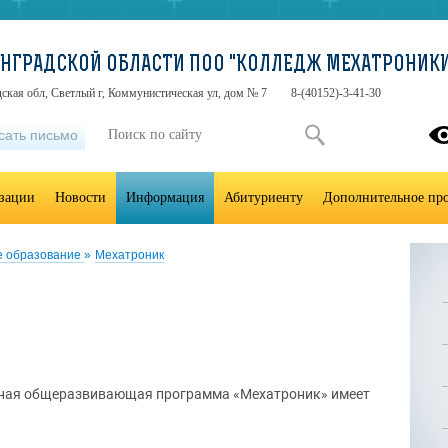
ИНГРАДСКОЙ ОБЛАСТИ ПОО "КОЛЛЕДЖ МЕХАТРОНИК
ская обл, Светлый г, Коммунистическая ул, дом № 7
8-(40152)-3-41-30
сать письмо
изации
Новости
Информация
Абитуриенту
Дополнительное про
е образование
»
Мехатроник
ная общеразвивающая программа «Мехатроник» имеет