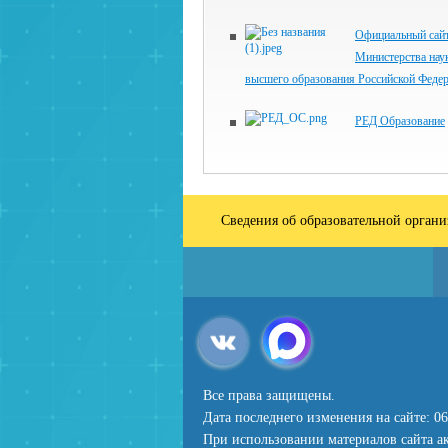
Официальный сай
Министерства нау
высшего образования Российской Феде
РЕД Образование
Сведения об образовательной орган
Все права защищены.
Дата последнего изменения на сайте: 06
При использовании материалов сайта ак