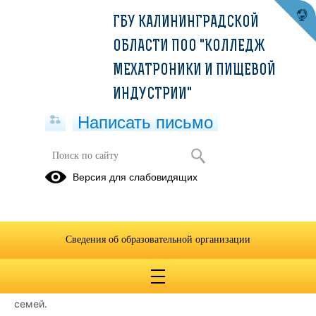
ГБУ КАЛИНИНГРАДСКОЙ
ОБЛАСТИ ПОО "КОЛЛЕДЖ
МЕХАТРОНИКИ И ПИЩЕВОЙ
ИНДУСТРИИ"
Написать письмо
Своих не бросаем
Версия для слабовидящих
24.04.2025
Коллектив колледжа мехатроники и пищевой индустрии
награждён благодарственным письмом Губернатора
Сведения об образовательной организации
Калининградской области за значительный вклад в
оказание добровольческой (волонтёрской) помощи
участникам специальной военной операции и членам их
семей.