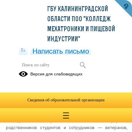
ГБУ КАЛИНИНГРАДСКОЙ
ОБЛАСТИ ПОО "КОЛЛЕДЖ
МЕХАТРОНИКИ И ПИЩЕВОЙ
ИНДУСТРИИ"
Написать письмо
В Колледже мехатроники и пищевой
Версия для слабовидящих
индустрии открылась фотовыставка
«Лица Победы»
28.04.2025
Сведения об образовательной организации
В рамках подготовки к празднованию 80-й годовщины
Победы в Великой Отечественной войне в нашем
колледже была организована выставка портретов
родственников студентов и сотрудников — ветеранов,