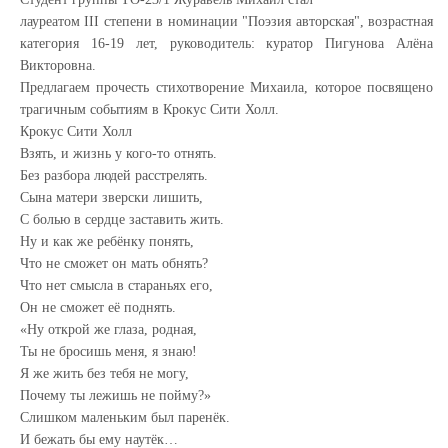
лауреатом III степени в номинации "Поэзия авторская", возрастная
категория 16-19 лет, руководитель: куратор Пигунова Алёна
Викторовна.
Предлагаем прочесть стихотворение Михаила, которое посвящено
трагичным событиям в Крокус Сити Холл.
Крокус Сити Холл
Взять, и жизнь у кого-то отнять.
Без разбора людей расстрелять.
Сына матери зверски лишить,
С болью в сердце заставить жить.
Ну и как же ребёнку понять,
Что не сможет он мать обнять?
Что нет смысла в стараньях его,
Он не сможет её поднять.
«Ну открой же глаза, родная,
Ты не бросишь меня, я знаю!
Я же жить без тебя не могу,
Почему ты лежишь не пойму?»
Слишком маленьким был паренёк.
И бежать бы ему наутёк…