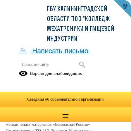
ГБУ КАЛИНИНГРАДСКОЙ
ОБЛАСТИ ПОО "КОЛЛЕДЖ
МЕХАТРОНИКИ И ПИЩЕВОЙ
ИНДУСТРИИ"
Написать письмо
Почему я помню 3 сентября...
Версия для слабовидящих
03.09.2024
3 сентября в театре эстрады "Янтарь-холл" г. Светлогорска, в
рамках информационно-пропагандистского мероприятия,
Сведения об образовательной организации
посвящённого памятной дате «День солидарности в борьбе с
терроризмом» состоялась церемония награждения лауреатов и
победителей областного конкурса творческих работ и
методических материалов «Безопасная Россия».
Студент группы ТО-23/1 Журавель Михаил стал