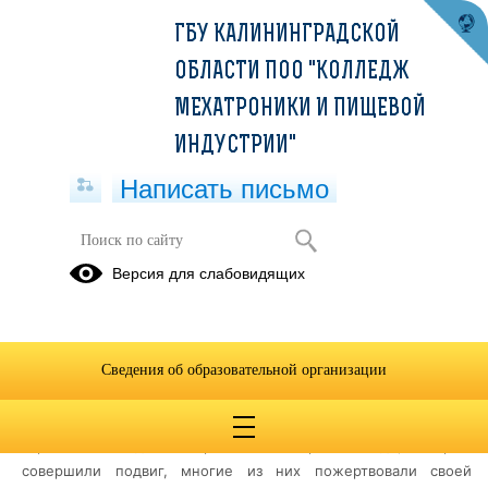
ГБУ КАЛИНИНГРАДСКОЙ
ОБЛАСТИ ПОО "КОЛЛЕДЖ
МЕХАТРОНИКИ И ПИЩЕВОЙ
ИНДУСТРИИ"
Написать письмо
Патриотический час "Герои
Версия для слабовидящих
Отечества"
09.12.2024
Сегодня, 9 декабря, в нашей стране отмечается День Героев
Сведения об образовательной организации
Отечества. В каждую эпоху есть свои ГЕРОИ - это люди,
которые отважно защищали своё Отечество, внесли
огромный вклад в историю своей страны. Люди, которые
совершили подвиг, многие из них пожертвовали своей